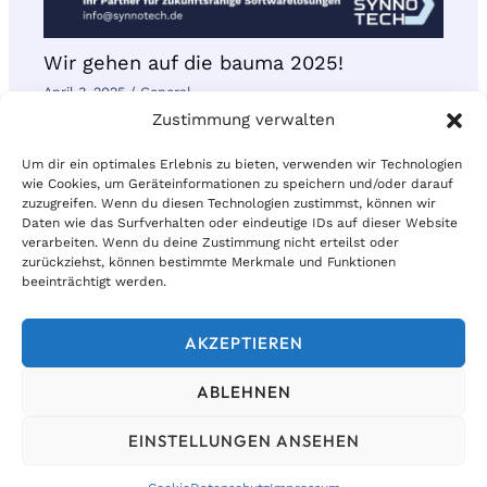
Wir gehen auf die bauma 2025!
April 3, 2025
/
General
Zustimmung verwalten
Um dir ein optimales Erlebnis zu bieten, verwenden wir Technologien
wie Cookies, um Geräteinformationen zu speichern und/oder darauf
zuzugreifen. Wenn du diesen Technologien zustimmst, können wir
Daten wie das Surfverhalten oder eindeutige IDs auf dieser Website
verarbeiten. Wenn du deine Zustimmung nicht erteilst oder
© 2026 | Synnotech AG
zurückziehst, können bestimmte Merkmale und Funktionen
beeinträchtigt werden.
Kontakt
AKZEPTIEREN
Datenschutz
Impressum
ABLEHNEN
EINSTELLUNGEN ANSEHEN
Linkedin
Facebook