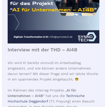
Interview mit der THD – AI4B
Wo wird KI bereits sinnvoll im Arbeitsalltag
eingesetzt, und wie können andere Unternehmen
davon lernen? Mit dieser Frage sind wir letzte Woche
in ein spannendes Projekt eingetaucht.
Im Rahmen des Interreg-Projekts „
AI für
Unternehmen – AI4B
“ hat uns die
Technische
Hochschule Deggendorf
(TC Freyung) einen Besuch
abgestattet. In dem Projekt geht’s darum,